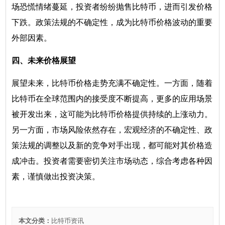
场恐慌情绪蔓延，投资者纷纷抛售比特币，进而引发价格
下跌。政策法规的不确定性，成为比特币价格波动的重要
外部因素。
四、未来价格展望
展望未来，比特币价格走势充满不确定性。一方面，随着
比特币在全球范围内的接受度不断提高，更多的应用场景
被开发出来，这可能为比特币价格提供持续的上涨动力。
另一方面，市场风险依然存在，宏观经济的不确定性、政
策法规的调整以及新的竞争对手出现，都可能对其价格造
成冲击。投资者需要密切关注市场动态，综合考虑各种因
素，谨慎做出投资决策。
本文分类：
比特币资讯