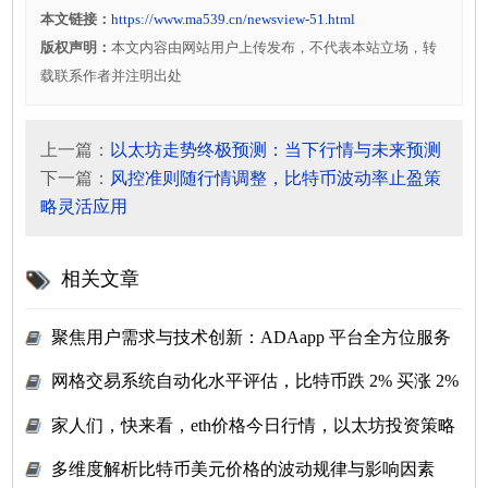
本文链接：
https://www.ma539.cn/newsview-51.html
版权声明：
本文内容由网站用户上传发布，不代表本站立场，转
载联系作者并注明出处
上一篇：
以太坊走势终极预测：当下行情与未来预测
下一篇：
风控准则随行情调整，比特币波动率止盈策
略灵活应用
相关文章
聚焦用户需求与技术创新：ADAapp 平台全方位服务
体系解析
网格交易系统自动化水平评估，比特币跌 2% 买涨 2%
卖实操体验
家人们，快来看，eth价格今日行情，以太坊投资策略
的新思路
多维度解析比特币美元价格的波动规律与影响因素