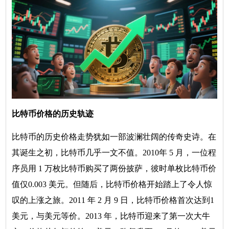
比特币价格的历史轨迹
比特币的历史价格走势犹如一部波澜壮阔的传奇史诗。在
其诞生之初，比特币几乎一文不值。2010年 5 月，一位程
序员用 1 万枚比特币购买了两份披萨，彼时单枚比特币价
值仅0.003 美元。但随后，比特币价格开始踏上了令人惊
叹的上涨之旅。2011 年 2 月 9 日，比特币价格首次达到1
美元，与美元等价。2013 年，比特币迎来了第一次大牛