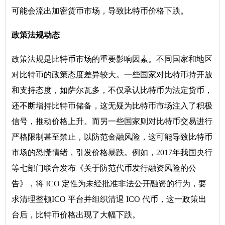
可能会流出加密货币市场，导致比特币价格下跌。
政策法规动态
政策法规是比特币市场的重要影响因素。不同国家和地区
对比特币的政策态度差异较大。一些国家对比特币持开放
和支持态度，如萨尔瓦多，不仅承认比特币为法定货币，
还不断增持比特币储备，这无疑为比特币市场注入了积极
信号，推动价格上升。而另一些国家则对比特币交易进行
严格限制甚至禁止，以防范金融风险，这可能导致比特币
市场的恐慌情绪，引发价格暴跌。例如，2017年我国央行
等七部门联合发布《关于防范代币发行融资风险的公
告》，将 ICO 定性为未经批准非法公开融资的行为，要
求清理整顿ICO 平台并组织清退 ICO 代币，这一政策出
台后，比特币价格出现了大幅下跌。