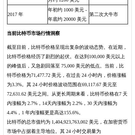
年初约 1000 美元 -
2017 年
第二次大牛市
年底约 20000 美元
当前比特币市场行情洞察
截至目前，比特币价格呈现出复杂的波动态势。在近期，
比特币价格经历了剧烈的起伏。在达到100,000 美元以上
的峰值后，又急剧回落至 75,000 美元的低点。当前，比
特币价格为71,477.72 美元，在过去 24 小时内，价格涨幅
为3.3%。其 24 小时价格波动范围在69,117.67 美元至
72,631.62 美元之间。从更长周期来看，比特币价格在7 天
内涨幅为 2.7%，14天内涨幅为 2.2%，30 天内涨幅为
4.4%，1 年内涨幅更是高达155.6%。
比特币的总市值约为 1,404,923,763,002 美元，在加密货币
市场中占据着主导地位。其 24 小时交易量为