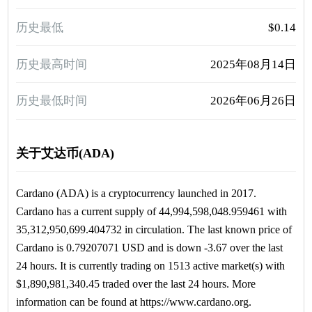
历史最低
$0.14
历史最高时间
2025年08月14日
历史最低时间
2026年06月26日
关于艾达币(ADA)
Cardano (ADA) is a cryptocurrency launched in 2017.
Cardano has a current supply of 44,994,598,048.959461 with
35,312,950,699.404732 in circulation. The last known price of
Cardano is 0.79207071 USD and is down -3.67 over the last
24 hours. It is currently trading on 1513 active market(s) with
$1,890,981,340.45 traded over the last 24 hours. More
information can be found at https://www.cardano.org.