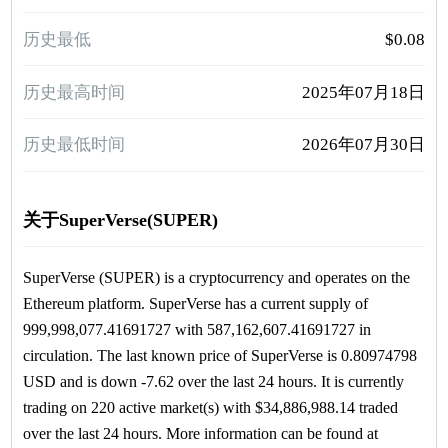
历史最低
$0.08
历史最高时间
2025年07月18日
历史最低时间
2026年07月30日
关于SuperVerse(SUPER)
SuperVerse (SUPER) is a cryptocurrency and operates on the
Ethereum platform. SuperVerse has a current supply of
999,998,077.41691727 with 587,162,607.41691727 in
circulation. The last known price of SuperVerse is 0.80974798
USD and is down -7.62 over the last 24 hours. It is currently
trading on 220 active market(s) with $34,886,988.14 traded
over the last 24 hours. More information can be found at